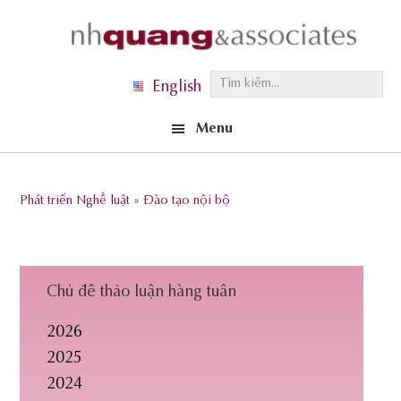
Skip
Skip
Skip
to
to
to
primary
main
footer
T
English
navigation
content
ì
Menu
m
k
i
Phát triển Nghề luật
»
Đào tạo nội bộ
ế
m
.
.
Chủ đề thảo luận hàng tuần
.
2026
2025
2024