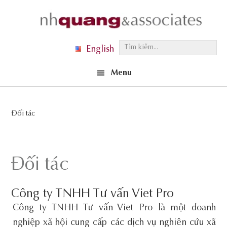
Skip
Skip
Skip
to
to
to
primary
main
footer
T
English
navigation
content
ì
Menu
m
k
i
Đối tác
ế
m
.
Đối tác
.
.
Công ty TNHH Tư vấn Viet Pro
Công ty TNHH Tư vấn Viet Pro là một doanh
nghiệp xã hội cung cấp các dịch vụ nghiên cứu xã