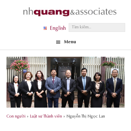
Skip
Skip
Skip
to
to
to
primary
main
footer
T
English
navigation
content
ì
Menu
m
k
i
ế
m
.
.
.
Con người
»
Luật sư Thành viên
» Nguyễn Thị Ngọc Lan