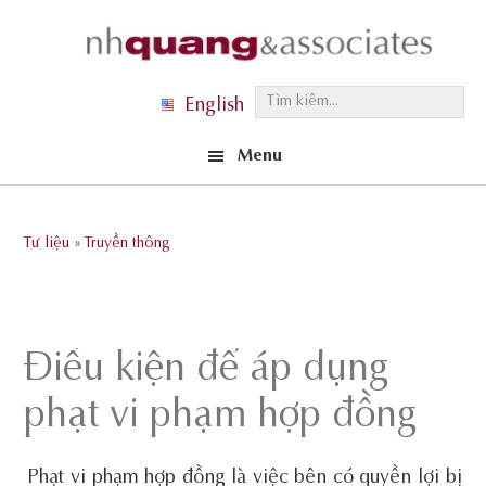
Skip
Skip
Skip
to
to
to
primary
main
footer
T
English
navigation
content
ì
Menu
m
k
i
Tư liệu
»
Truyền thông
ế
m
.
.
Điều kiện để áp dụng
.
phạt vi phạm hợp đồng
Phạt vi phạm hợp đồng là việc bên có quyền lợi bị