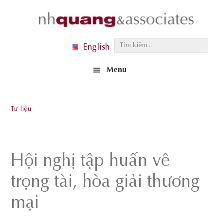
Skip
Skip
Skip
to
to
to
primary
main
footer
T
English
navigation
content
ì
Menu
m
k
i
Tư liệu
ế
m
.
Hội nghị tập huấn về
.
.
trọng tài, hòa giải thương
mại