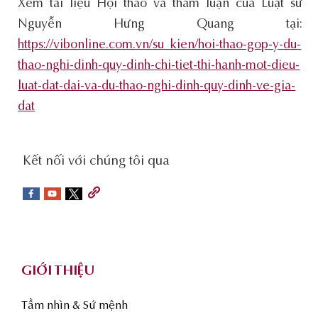
Xem tài liệu Hội thảo và tham luận của Luật sư
Nguyễn Hưng Quang tại:
https://vibonline.com.vn/su_kien/hoi-thao-gop-y-du-
thao-nghi-dinh-quy-dinh-chi-tiet-thi-hanh-mot-dieu-
luat-dat-dai-va-du-thao-nghi-dinh-quy-dinh-ve-gia-
dat
social-
Kết nối với chúng tôi qua
sidebar
Footer
GIỚI THIỆU
Tầm nhìn & Sứ mệnh