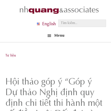
Skip
Skip
Skip
to
to
to
primary
main
footer
T
English
navigation
content
ì
Menu
m
k
i
Tư liệu
ế
m
.
Hội thảo góp ý “Góp ý
.
.
Dự thảo Nghị định quy
định chi tiết thi hành một