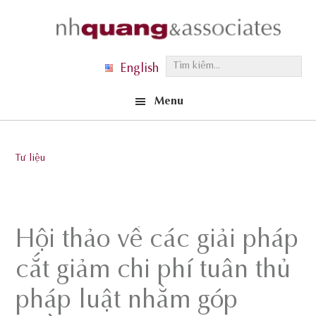
Skip
Skip
Skip
to
to
to
primary
main
footer
T
English
navigation
content
ì
Menu
m
k
i
Tư liệu
ế
m
.
.
Hội thảo về các giải pháp
.
cắt giảm chi phí tuân thủ
pháp luật nhằm góp