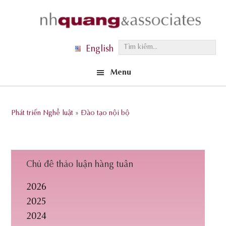
Skip
Skip
Skip
to
to
to
primary
main
footer
T
English
navigation
content
ì
Menu
m
k
i
Phát triển Nghề luật
»
Đào tạo nội bộ
ế
m
.
.
Chủ đề thảo luận hàng tuần
.
2026
2025
2024