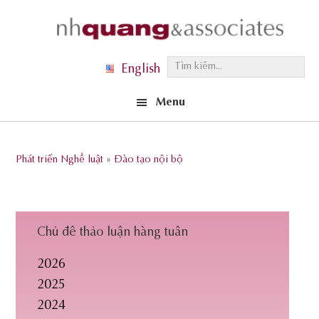
Skip
Skip
Skip
to
to
to
primary
main
footer
T
English
navigation
content
ì
Menu
m
k
i
Phát triển Nghề luật
»
Đào tạo nội bộ
ế
m
.
.
Chủ đề thảo luận hàng tuần
.
2026
2025
2024