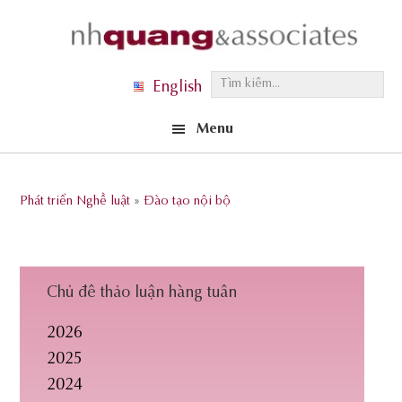
Skip
Skip
Skip
to
to
to
primary
main
footer
T
English
navigation
content
ì
Menu
m
k
i
Phát triển Nghề luật
»
Đào tạo nội bộ
ế
m
.
.
Chủ đề thảo luận hàng tuần
.
2026
2025
2024