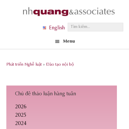
Skip
Skip
Skip
to
to
to
primary
main
footer
T
English
navigation
content
ì
Menu
m
k
i
Phát triển Nghề luật
»
Đào tạo nội bộ
ế
m
.
.
Chủ đề thảo luận hàng tuần
.
2026
2025
2024