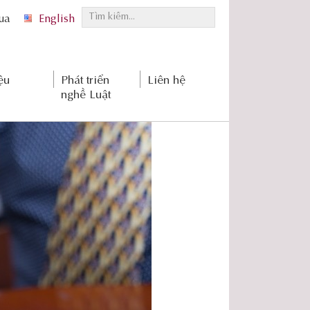
T
qua
English
ì
m
k
ệu
Phát triển
Liên hệ
i
nghề Luật
ế
m
.
.
.