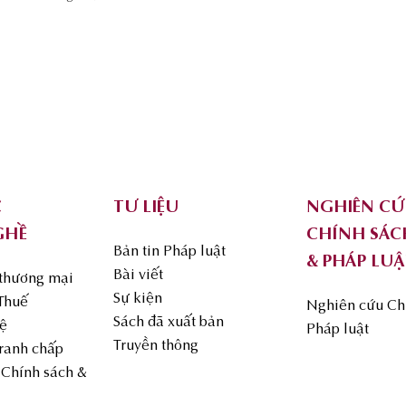
C
TƯ LIỆU
NGHIÊN C
GHỀ
CHÍNH SÁC
Bản tin Pháp luật
& PHÁP LUẬ
Bài viết
 thương mại
Sự kiện
 Thuế
Nghiên cứu Ch
Sách đã xuất bản
uệ
Pháp luật
Truyền thông
Tranh chấp
Chính sách &