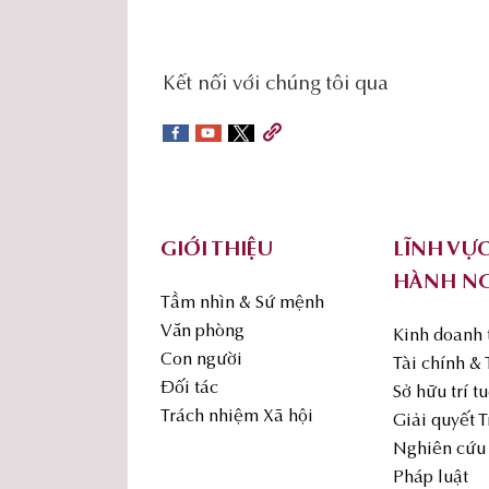
social-
Kết nối với chúng tôi qua
sidebar
Footer
GIỚI THIỆU
LĨNH VỰ
HÀNH N
Tầm nhìn & Sứ mệnh
Văn phòng
Kinh doanh
Con người
Tài chính &
Đối tác
Sở hữu trí t
Trách nhiệm Xã hội
Giải quyết 
Nghiên cứu 
Pháp luật