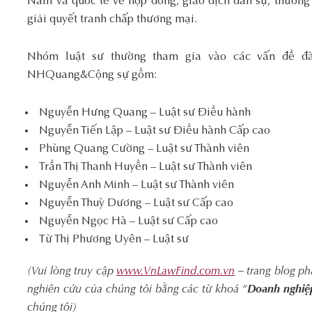
Nam và quốc tế về hợp đồng, giao dịch dân sự, thương 
giải quyết tranh chấp thương mại.
Nhóm luật sư thường tham gia vào các vấn đề đ
NHQuang&Cộng sự gồm:
Nguyễn Hưng Quang – Luật sư Điều hành
Nguyễn Tiến Lập – Luật sư Điều hành Cấp cao
Phùng Quang Cường – Luật sư Thành viên
Trần Thị Thanh Huyền – Luật sư Thành viên
Nguyễn Anh Minh – Luật sư Thành viên
Nguyễn Thuỳ Dương – Luật sư Cấp cao
Nguyễn Ngọc Hà – Luật sư Cấp cao
Từ Thị Phương Uyên – Luật sư
(Vui lòng truy cập
www.VnLawFind.com.vn
– trang blog ph
nghiên cứu của chúng tôi bằng các từ khoá “
Doanh nghiệp
chúng tôi)