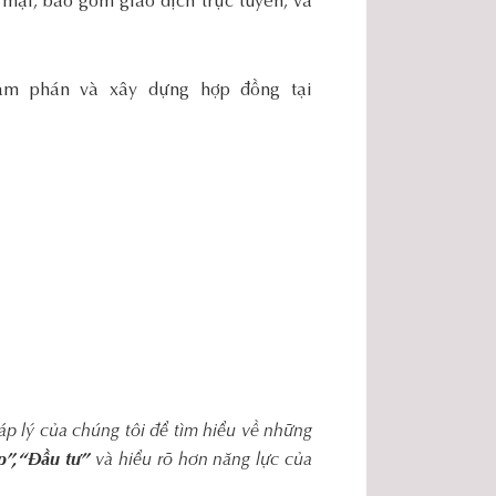
mại, bao gồm giao dịch trực tuyến, và
àm phán và xây dựng hợp đồng tại
áp lý của chúng tôi để tìm hiểu về những
”, “Đầu tư”
và hiểu rõ hơn năng lực của