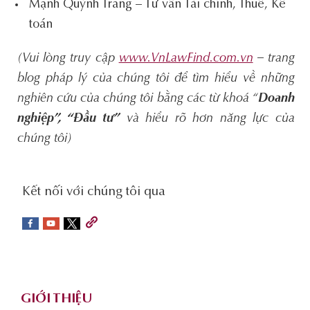
Mạnh Quỳnh Trang – Tư vấn Tài chính, Thuế, Kế
toán
(Vui lòng truy cập
www.VnLawFind.com.vn
– trang
blog pháp lý của chúng tôi để tìm hiểu về những
nghiên cứu của chúng tôi bằng các từ khoá “
Doanh
nghiệp”, “Đầu tư”
và hiểu rõ hơn năng lực của
chúng tôi)
social-
Kết nối với chúng tôi qua
sidebar
Footer
GIỚI THIỆU