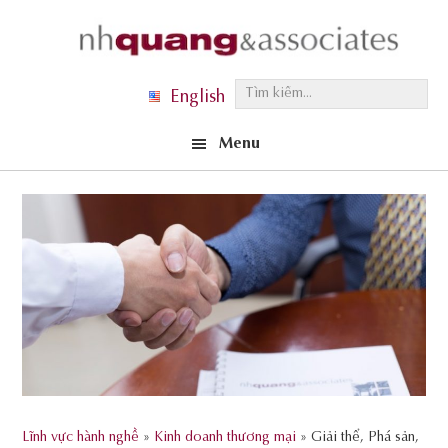
Skip
Skip
Skip
to
to
to
primary
main
footer
T
English
navigation
content
ì
Menu
m
k
i
ế
m
.
.
.
Lĩnh vực hành nghề
»
Kinh doanh thương mại
» Giải thể, Phá sản,