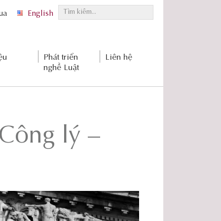
T
qua
English
ì
m
k
ệu
Phát triển
Liên hệ
i
nghề Luật
ế
m
.
.
.
 Công lý –