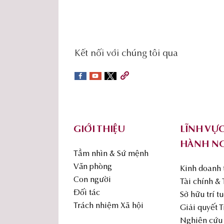
social-
Kết nối với chúng tôi qua
sidebar
Footer
GIỚI THIỆU
LĨNH VỰ
HÀNH N
Tầm nhìn & Sứ mệnh
Văn phòng
Kinh doanh
Con người
Tài chính &
Đối tác
Sở hữu trí t
Trách nhiệm Xã hội
Giải quyết 
Nghiên cứu 