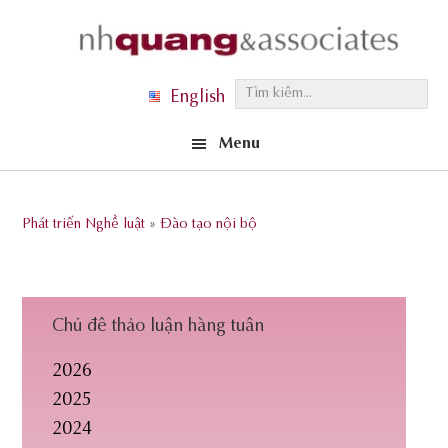
Skip
Skip
Skip
to
to
to
primary
main
footer
T
English
navigation
content
ì
Menu
m
k
i
Phát triển Nghề luật
»
Đào tạo nội bộ
ế
m
.
.
Chủ đề thảo luận hàng tuần
.
2026
2025
2024