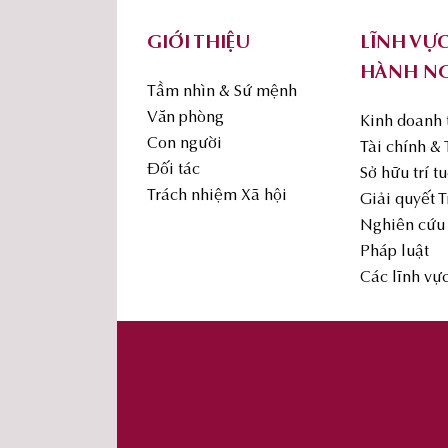
GIỚI THIỆU
LĨNH VỰ
HÀNH N
Tầm nhìn & Sứ mệnh
Văn phòng
Kinh doanh
Con người
Tài chính &
Đối tác
Sở hữu trí t
Trách nhiệm Xã hội
Giải quyết 
Nghiên cứu 
Pháp luật
Các lĩnh vự