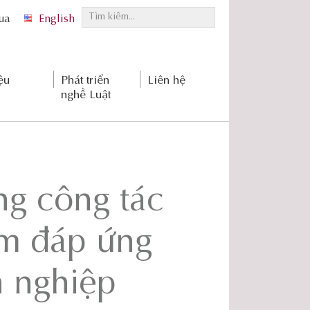
T
qua
English
ì
m
k
ệu
Phát triển
Liên hệ
i
nghề Luật
ế
m
.
.
.
ng công tác
ằm đáp ứng
 nghiệp