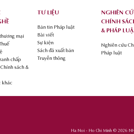
C
TƯ LIỆU
NGHIÊN C
GHỀ
CHÍNH SÁC
Bản tin Pháp luật
& PHÁP LUẬ
Bài viết
 thương mại
Sự kiện
 Thuế
Nghiên cứu Ch
Sách đã xuất bản
uệ
Pháp luật
Truyền thông
Tranh chấp
Chính sách &
c khác
Ha Noi - Ho Chi Minh © 2026 N