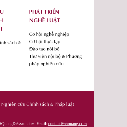
ỨU
PHÁT TRIỂN
H
NGHỀ LUẬT
T
Cơ hội nghề nghiệp
Cơ hội thực tập
ính sách &
Đào tạo nội bộ
Thư viện nội bộ & Phương
pháp nghiên cứu
Nghiên cứu Chính sách & Pháp luật
HQuang&Associates. Email:
contact@nhquang.com