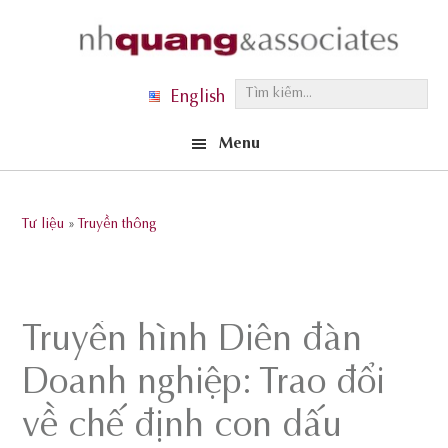
Skip
Skip
Skip
to
to
to
primary
main
footer
T
English
navigation
content
ì
Menu
m
k
i
Tư liệu
»
Truyền thông
ế
m
.
.
Truyền hình Diễn đàn
.
Doanh nghiệp: Trao đổi
về chế định con dấu