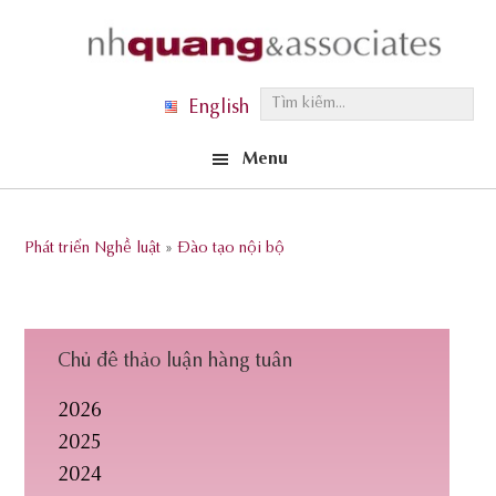
Skip
Skip
Skip
to
to
to
primary
main
footer
T
English
navigation
content
ì
Menu
m
k
i
Phát triển Nghề luật
»
Đào tạo nội bộ
ế
m
.
.
Chủ đề thảo luận hàng tuần
.
2026
2025
2024