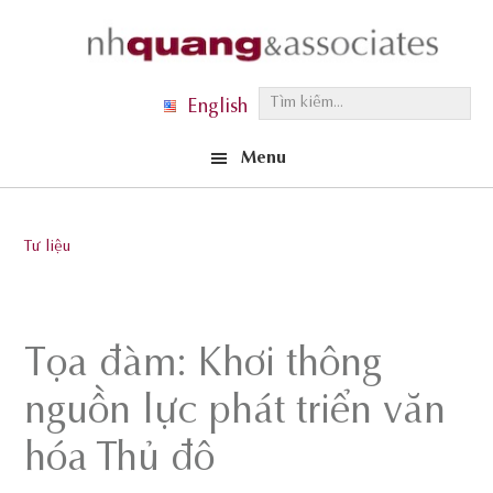
Skip
Skip
Skip
to
to
to
primary
main
footer
T
English
navigation
content
ì
Menu
m
k
i
Tư liệu
ế
m
.
Tọa đàm: Khơi thông
.
.
nguồn lực phát triển văn
hóa Thủ đô