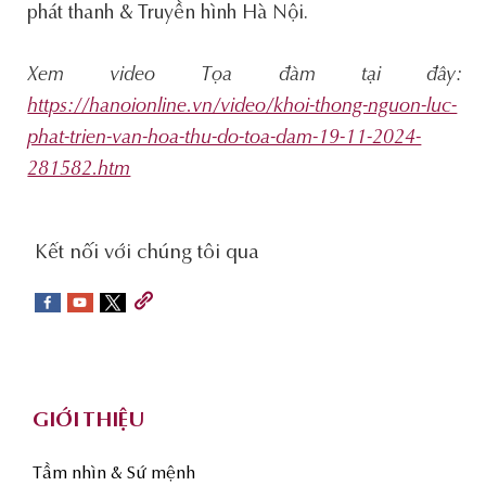
phát thanh & Truyền hình Hà Nội.
Xem video Tọa đàm tại đây:
https://hanoionline.vn/video/khoi-thong-nguon-luc-
phat-trien-van-hoa-thu-do-toa-dam-19-11-2024-
281582.htm
social-
Kết nối với chúng tôi qua
sidebar
Footer
GIỚI THIỆU
Tầm nhìn & Sứ mệnh