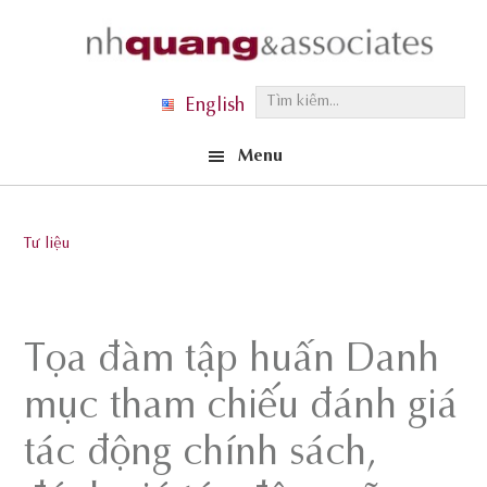
Skip
Skip
Skip
to
to
to
primary
main
footer
T
English
navigation
content
ì
Menu
m
k
i
Tư liệu
ế
m
.
Tọa đàm tập huấn Danh
.
.
mục tham chiếu đánh giá
tác động chính sách,