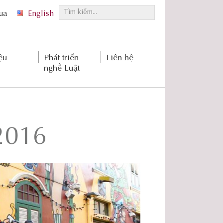
T
qua
English
ì
m
k
ệu
Phát triển
Liên hệ
i
nghề Luật
ế
m
.
.
.
2016