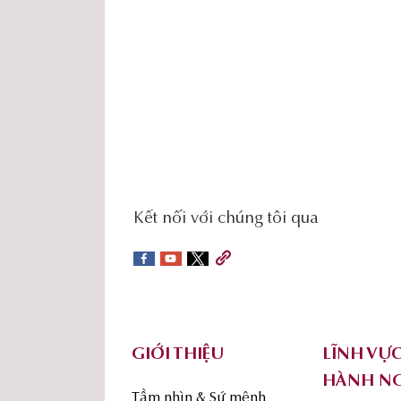
social-
Kết nối với chúng tôi qua
sidebar
Footer
GIỚI THIỆU
LĨNH VỰ
HÀNH N
Tầm nhìn & Sứ mệnh