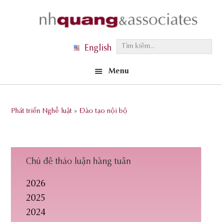
Skip
Skip
Skip
to
to
to
primary
main
footer
T
English
navigation
content
ì
Menu
m
k
i
Phát triển Nghề luật
»
Đào tạo nội bộ
ế
m
.
.
Chủ đề thảo luận hàng tuần
.
2026
2025
2024