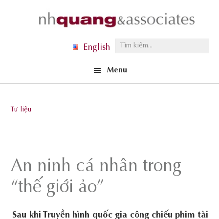
Skip
Skip
Skip
to
to
to
primary
main
footer
T
English
navigation
content
ì
Menu
m
k
i
Tư liệu
ế
m
.
.
An ninh cá nhân trong
.
“thế giới ảo”
Sau khi Truyền hình quốc gia công chiếu phim tài