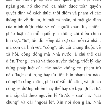
ngắn gọn, nó cho mỗi cá nhân được toàn quyền
quyết định về cách thức, thời điểm và phạm vi các
thông tin về đời tư, bí mật cá nhân, bí mật gia đình
của mình được chia sẻ với người khác. Tuy nhiên,
pháp luật của mỗi quốc gia không chỉ điều chỉnh
lĩnh vực “tư”, tức đời sống dân sự của mỗi cá nhân,
mà còn cả lĩnh vực “công”, tức cái chung thuộc về
xã hội, cộng đồng mà Nhà nước là chủ thể đại
diện. Trong lịch sử và theo truyền thống, triết lý xây
dựng pháp luật của các nước không coi phạm trù
nào được coi trọng hay ưu tiên hơn phạm trù nào,
có nghĩa rằng không phải cứ vấn đề công và lợi ích
công sẽ đương nhiên thay thế hay đè bẹp lợi ích tư,
mà sắp đặt theo nguyên lý “trước – sau” hay “cái
chung” và cái “ngoại lệ”. Xin nói đơn giản, Nhà