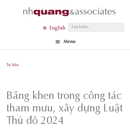
Skip
Skip
Skip
to
to
to
primary
main
footer
T
English
navigation
content
ì
Menu
m
k
i
Tư liệu
ế
m
.
Bằng khen trong công tác
.
.
tham mưu, xây dựng Luật
Thủ đô 2024