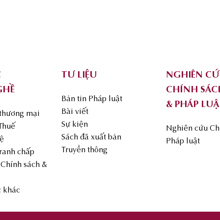
C
TƯ LIỆU
NGHIÊN C
GHỀ
CHÍNH SÁC
Bản tin Pháp luật
& PHÁP LUẬ
Bài viết
 thương mại
Sự kiện
 Thuế
Nghiên cứu Ch
Sách đã xuất bản
uệ
Pháp luật
Truyền thông
Tranh chấp
Chính sách &
c khác