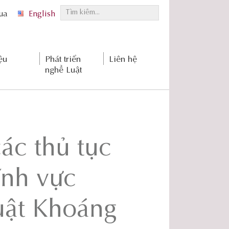
T
qua
English
ì
m
k
ệu
Phát triển
Liên hệ
i
nghề Luật
ế
m
.
.
.
ác thủ tục
ĩnh vực
uật Khoáng