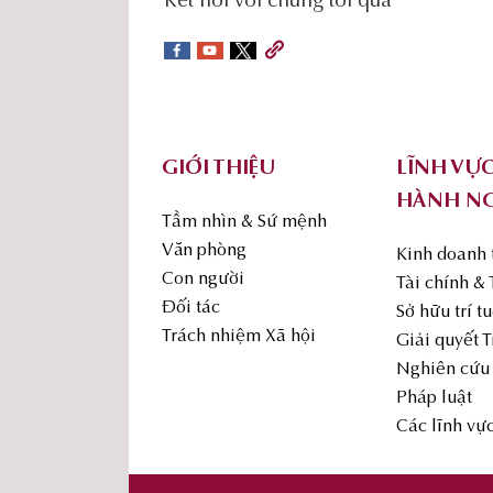
social-
Kết nối với chúng tôi qua
sidebar
Footer
GIỚI THIỆU
LĨNH VỰ
HÀNH N
Tầm nhìn & Sứ mệnh
Văn phòng
Kinh doanh
Con người
Tài chính &
Đối tác
Sở hữu trí t
Trách nhiệm Xã hội
Giải quyết 
Nghiên cứu 
Pháp luật
Các lĩnh vự