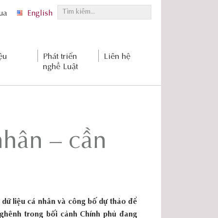
T
qua
English
ì
m
k
ệu
Phát triển
Liên hệ
i
nghề Luật
ế
m
.
.
.
nhân – cần
 dữ liệu cá nhân và công bố dự thảo để
nghênh trong bối cảnh Chính phủ đang