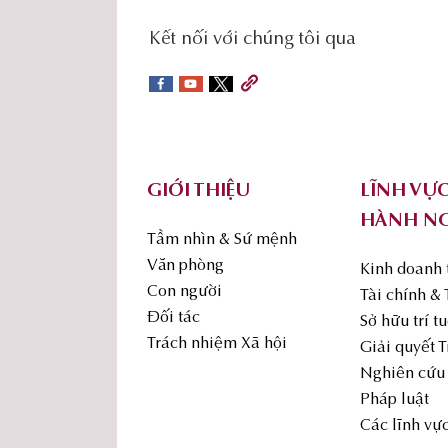
social-
Kết nối với chúng tôi qua
sidebar
Footer
GIỚI THIỆU
LĨNH VỰ
HÀNH N
Tầm nhìn & Sứ mệnh
Văn phòng
Kinh doanh
Con người
Tài chính &
Đối tác
Sở hữu trí t
Trách nhiệm Xã hội
Giải quyết 
Nghiên cứu 
Pháp luật
Các lĩnh vự