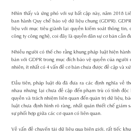
Nhìn thấy và ứng phó với sự bất cập này, năm 2018 Li
ban hành Quy chế bảo vệ dữ liệu chung (GDPR). GDPR
liệu với mục tiêu giành lại quyền kiểm soát thông tin,
công ty công nghệ, coi đây là quyền dân sự cơ bản cần đ
Nhiều người có thể cho rằng khung pháp luật hiện hành 
bản với GDPR trong mục đích bảo vệ quyền của người d
nhiên, ít nhất có 4 vấn đề cơ bản chưa được đề cập và xử 
Đầu tiên, pháp luật dù đã đưa ra các định nghĩa về t
nhau nhưng lại chưa đề cập đến phạm trù có tính độc 
quyền và trách nhiệm liên quan đến quản trị dữ liệu, bả
luật chưa định hình rõ ràng, nhất quán thiết chế giám 
sự phối hợp giữa các cơ quan có liên quan.
Về vấn đề chuyển tải dữ liệu qua biên giới, rất tiếc kh