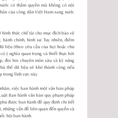
 nước có thẩm quyền mà không có nội
á nhân của công dân Việt Nam sang nước
3 hình thức chế tài cho mục đích bảo vệ
, hành chính, hình sự. Tuy nhiên, điểm
dữ liệu (theo yêu cầu của họ) hoặc chủ
ó ý nghĩa quan trọng và thiết thực bởi
ạp, đòi hỏi chuyên môn sâu và kỹ năng
chủ thể dữ liệu sẽ khó thành công nếu
 trong lĩnh vực này.
 nhân, việc ban hành một văn bản pháp
o Luật Ban hành văn bản quy phạm pháp
phủ được ban hành để quy định chi tiết
ệt, những vấn đề liên quan đến quyền và
uốc hội ban hành.