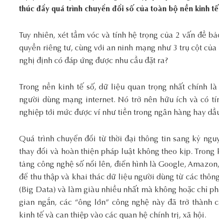
thúc đẩy quá trình chuyển đổi số của toàn bộ nền kinh tế
Tuy nhiên, xét tầm vóc và tính hệ trọng của 2 vấn đề bả
quyền riêng tư, cùng với an ninh mạng như 3 trụ cột của 
nghị định có đáp ứng được nhu cầu đặt ra?
Trong nền kinh tế số, dữ liệu quan trọng nhất chính l
người dùng mạng internet. Nó trở nên hữu ích và có t
nghiệp tới mức được ví như tiền trong ngân hàng hay dầ
Quá trình chuyển đổi từ thời đại thông tin sang kỷ ng
thay đổi và hoàn thiện pháp luật không theo kịp. Trong
tảng công nghệ số nổi lên, điển hình là Google, Amazon,
để thu thập và khai thác dữ liệu người dùng từ các thông
(Big Data) và làm giàu nhiều nhất mà không hoặc chỉ phải
gian ngắn, các “ông lớn” công nghệ này đã trở thành c
kinh tế và can thiệp vào các quan hệ chính trị, xã hội.