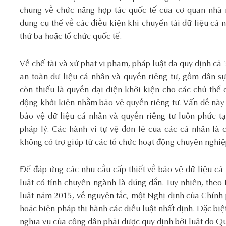
chung về chức năng hợp tác quốc tế của cơ quan nhà
dung cụ thể về các điều kiện khi chuyển tải dữ liệu c
thứ ba hoặc tổ chức quốc tế.
Về chế tài và xử phạt vi phạm, pháp luật đã quy định cả 
an toàn dữ liệu cá nhân và quyền riêng tư, gồm dân sự
còn thiếu là quyền đại diện khởi kiện cho các chủ thể 
động khởi kiện nhằm bảo vệ quyền riêng tư. Vấn đề này c
bảo vệ dữ liệu cá nhân và quyền riêng tư luôn phức t
pháp lý. Các hành vi tự vệ đơn lẻ của các cá nhân là 
không có trợ giúp từ các tổ chức hoạt động chuyên nghiệp
Để đáp ứng các nhu cầu cấp thiết về bảo vệ dữ liệu cá
luật có tính chuyên ngành là đúng đắn. Tuy nhiên, the
luật năm 2015, về nguyên tắc, một Nghị định của Chính 
hoặc biện pháp thi hành các điều luật nhất định. Đặc bi
nghĩa vụ của công dân phải được quy định bởi luật do Q