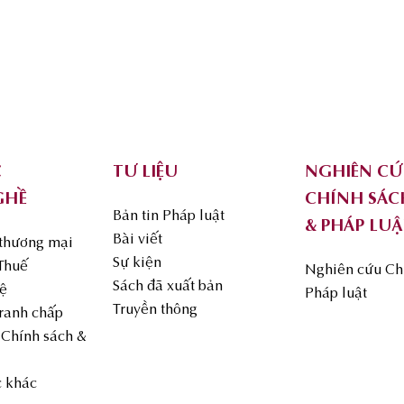
C
TƯ LIỆU
NGHIÊN C
GHỀ
CHÍNH SÁC
Bản tin Pháp luật
& PHÁP LUẬ
Bài viết
 thương mại
Sự kiện
 Thuế
Nghiên cứu Ch
Sách đã xuất bản
uệ
Pháp luật
Truyền thông
Tranh chấp
Chính sách &
c khác