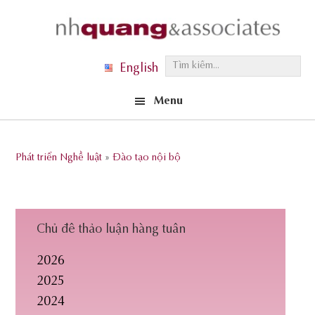
Skip
Skip
Skip
to
to
to
primary
main
footer
T
English
navigation
content
ì
Menu
m
k
i
Phát triển Nghề luật
»
Đào tạo nội bộ
ế
m
.
.
Chủ đề thảo luận hàng tuần
.
2026
2025
2024