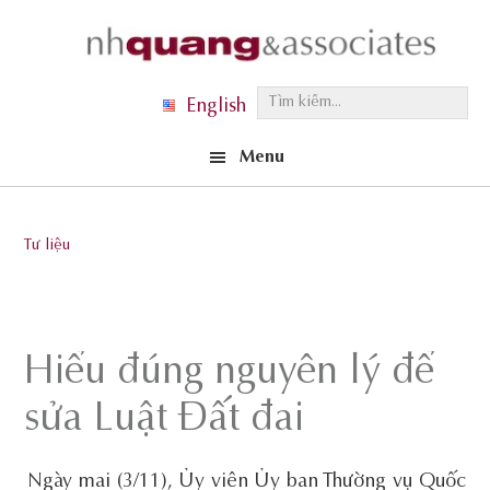
Skip
Skip
Skip
to
to
to
primary
main
footer
T
English
navigation
content
ì
Menu
m
k
i
Tư liệu
ế
m
.
.
Hiểu đúng nguyên lý để
.
sửa Luật Đất đai
Ngày mai (3/11), Ủy viên Ủy ban Thường vụ Quốc