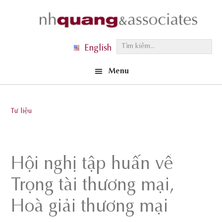
Skip
Skip
Skip
to
to
to
primary
main
footer
T
English
navigation
content
ì
Menu
m
k
i
Tư liệu
ế
m
.
Hội nghị tập huấn về
.
.
Trọng tài thương mại,
Hoà giải thương mại