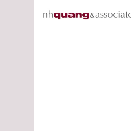
Skip
Skip
Skip
to
to
to
primary
main
footer
navigation
content