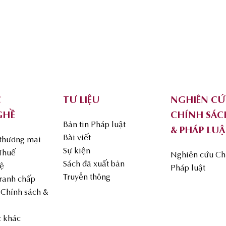
C
TƯ LIỆU
NGHIÊN C
GHỀ
CHÍNH SÁC
Bản tin Pháp luật
& PHÁP LUẬ
Bài viết
 thương mại
Sự kiện
 Thuế
Nghiên cứu Ch
Sách đã xuất bản
uệ
Pháp luật
Truyền thông
Tranh chấp
Chính sách &
c khác