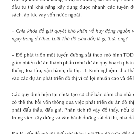
đầu tư thì khả năng xây dựng được nhanh các tuyến đư
sách, áp lực vay vốn nước ngoài.
– Chìa khóa để giải quyết khó khăn về huy động nguồn v
ngay trong dự thảo Luật Thủ đô (sửa đổi) là gì, thưa ông?
– Để phát triển một tuyến đường sắt theo mô hình TOD 
gồm nhiều dự án thành phần (như dự án quy hoạch phân 
thống toa tàu, vận hành, đô thị…). Kinh nghiệm cho thấ
vào các dự án phát triển đô thị vì có lợi nhuận cao và đ
Các quy định hiện tại chưa tạo cơ chế bảo đảm cho nhà đ
có thể thu hồi vốn thông qua việc phát triển dự án đô t
phải đấu thầu, đấu giá. Phân tích rõ vậy để thấy, nếu 
trong việc xây dựng và vận hành đường sắt đô thị, nhà đ