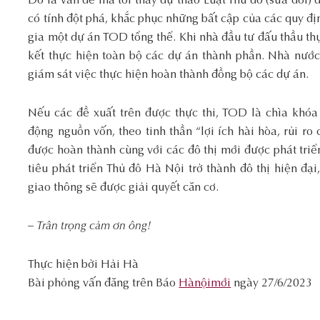
Đó là vấn đề mà tôi thấy dự thảo Luật Thủ đô (sửa đổi)
có tính đột phá, khắc phục những bất cập của các quy đị
gia một dự án TOD tổng thể. Khi nhà đầu tư đấu thầu t
kết thực hiện toàn bộ các dự án thành phần. Nhà nước 
giám sát việc thực hiện hoàn thành đồng bộ các dự án.
Nếu các đề xuất trên được thực thi, TOD là chìa khóa
động nguồn vốn, theo tinh thần “lợi ích hài hòa, rủi ro 
được hoàn thành cùng với các đô thị mới được phát triể
tiêu phát triển Thủ đô Hà Nội trở thành đô thị hiện đại
giao thông sẽ được giải quyết căn cơ.
– Trân trọng cảm ơn ông!
Thực hiện bởi Hải Hà
Bài phỏng vấn đăng trên Báo
Hànộimới
ngày 27/6/2023