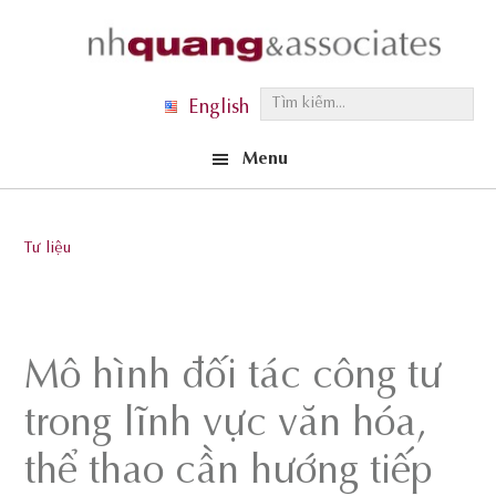
Skip
Skip
Skip
to
to
to
primary
main
footer
T
English
navigation
content
ì
Menu
m
k
i
Tư liệu
ế
m
.
.
Mô hình đối tác công tư
.
trong lĩnh vực văn hóa,
thể thao cần hướng tiếp