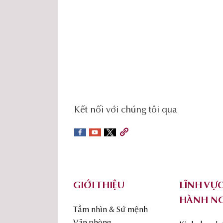
social-
Kết nối với chúng tôi qua
sidebar
Footer
GIỚI THIỆU
LĨNH VỰ
HÀNH N
Tầm nhìn & Sứ mệnh