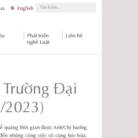
T
qua
English
ì
m
k
ệu
Phát triển
Liên hệ
i
nghề Luật
ế
m
.
.
.
 Trường Đại
6/2023)
về quãng thời gian được Anh/Chị hướng
 đến những công việc vô cùng hóc búa,