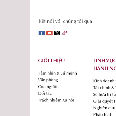
social-
Kết nối với chúng tôi qua
sidebar
Footer
GIỚI THIỆU
LĨNH VỰ
HÀNH N
Tầm nhìn & Sứ mệnh
Văn phòng
Kinh doanh
Con người
Tài chính &
Đối tác
Sở hữu trí t
Trách nhiệm Xã hội
Giải quyết 
Nghiên cứu 
Pháp luật