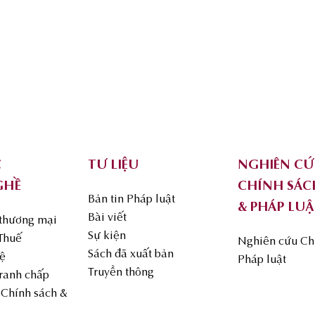
C
TƯ LIỆU
NGHIÊN C
GHỀ
CHÍNH SÁC
Bản tin Pháp luật
& PHÁP LUẬ
Bài viết
 thương mại
Sự kiện
 Thuế
Nghiên cứu Ch
Sách đã xuất bản
uệ
Pháp luật
Truyền thông
Tranh chấp
Chính sách &