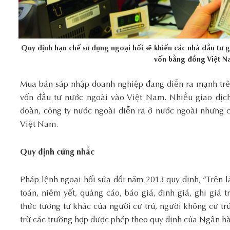
Quy định hạn chế sử dụng ngoại hối sẽ khiến các nhà đầu tư g
vốn bằng đồng Việt N
Mua bán sáp nhập doanh nghiệp đang diễn ra mạnh trên
vốn đầu tư nước ngoài vào Việt Nam. Nhiều giao dịc
đoàn, công ty nước ngoài diễn ra ở nước ngoài nhưng c
Việt Nam.
Quy định cứng nhắc
Pháp lệnh ngoại hối sửa đổi năm 2013 quy định, “Trên l
toán, niêm yết, quảng cáo, báo giá, định giá, ghi giá 
thức tương tự khác của người cư trú, người không cư tr
trừ các trường hợp được phép theo quy định của Ngân