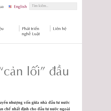
T
qua
English
ì
m
k
ệu
Phát triển
Liên hệ
i
nghề Luật
ế
m
.
.
.
“cản lối” đầu
uyển nhượng vốn giữa nhà đầu tư nước
ạn chế nhất định cho đầu tư nước ngoài