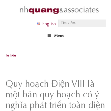
Skip
Skip
Skip
to
to
to
primary
main
footer
T
English
navigation
content
ì
Menu
m
k
i
Tư liệu
ế
m
.
.
Quy hoạch Điện VIII là
.
một bản quy hoạch có ý
nghĩa phát triển toàn diện