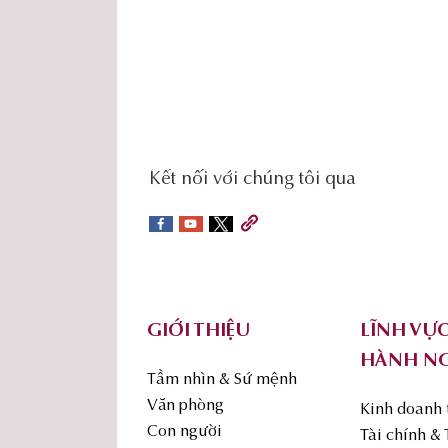
social-
Kết nối với chúng tôi qua
sidebar
Footer
GIỚI THIỆU
LĨNH VỰ
HÀNH N
Tầm nhìn & Sứ mệnh
Văn phòng
Kinh doanh
Con người
Tài chính &