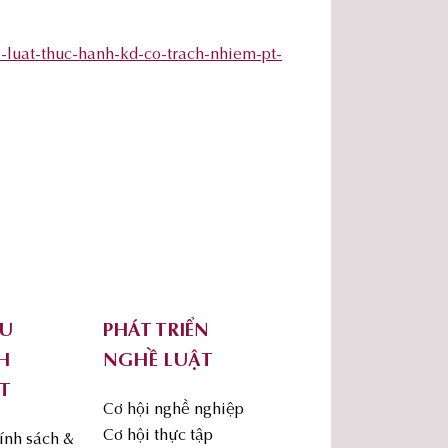
p-luat-thuc-hanh-kd-co-trach-nhiem-pt-
ỨU
PHÁT TRIỂN
H
NGHỀ LUẬT
T
Cơ hội nghề nghiệp
Cơ hội thực tập
ính sách &