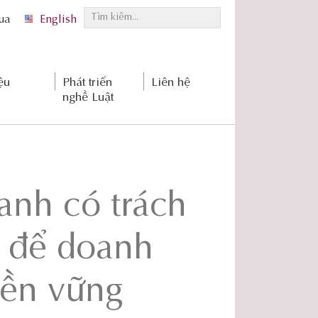
T
qua
English
ì
m
k
ệu
Phát triển
Liên hệ
i
nghề Luật
ế
m
.
.
.
anh có trách
 để doanh
bền vững