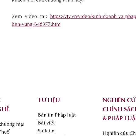
khách mời của chương trình này.
Xem video tại:
https://vtv.vn/video/kinh-doanh-va-pha
ben-vung-648377.htm
C
TƯ LIỆU
NGHIÊN C
GHỀ
CHÍNH SÁC
Bản tin Pháp luật
& PHÁP LUẬ
Bài viết
 thương mại
Sự kiện
 Thuế
Nghiên cứu Ch