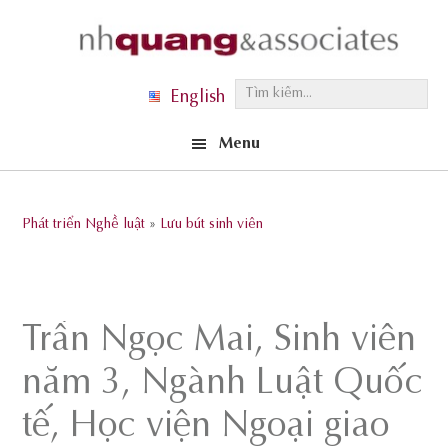
Skip
Skip
Skip
to
to
to
primary
main
footer
T
English
navigation
content
ì
Menu
m
k
i
Phát triển Nghề luật
»
Lưu bút sinh viên
ế
m
.
.
Trần Ngọc Mai, Sinh viên
.
năm 3, Ngành Luật Quốc
tế, Học viện Ngoại giao