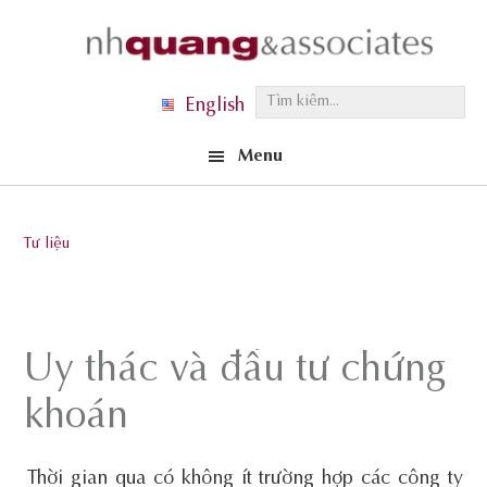
Skip
Skip
Skip
to
to
to
primary
main
footer
T
English
navigation
content
ì
Menu
m
k
i
Tư liệu
ế
m
.
.
Ủy thác và đầu tư chứng
.
khoán
Thời gian qua có không ít trường hợp các công ty