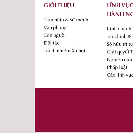
GIỚI THIỆU
LĨNH VỰ
HÀNH N
Tầm nhìn & Sứ mệnh
Văn phòng
Kinh doanh
Con người
Tài chính &
Đối tác
Sở hữu trí t
Trách nhiệm Xã hội
Giải quyết 
Nghiên cứu 
Pháp luật
Các lĩnh vự