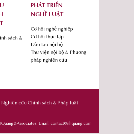
ỨU
PHÁT TRIỂN
H
NGHỀ LUẬT
T
Cơ hội nghề nghiệp
Cơ hội thực tập
ính sách &
Đào tạo nội bộ
Thư viện nội bộ & Phương
pháp nghiên cứu
Nghiên cứu Chính sách & Pháp luật
HQuang&Associates. Email:
contact@nhquang.com