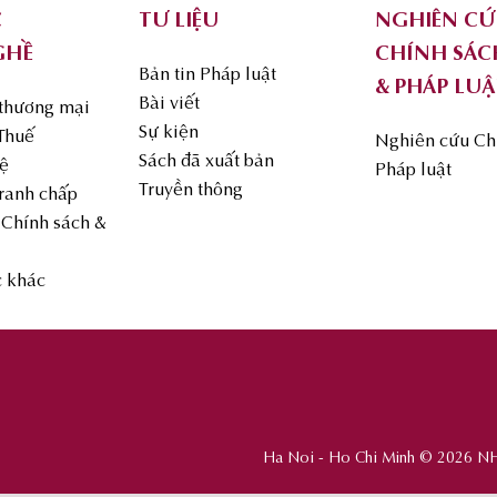
C
TƯ LIỆU
NGHIÊN C
GHỀ
CHÍNH SÁC
Bản tin Pháp luật
& PHÁP LUẬ
Bài viết
 thương mại
Sự kiện
 Thuế
Nghiên cứu Ch
Sách đã xuất bản
uệ
Pháp luật
Truyền thông
Tranh chấp
Chính sách &
c khác
Ha Noi - Ho Chi Minh © 2026 N