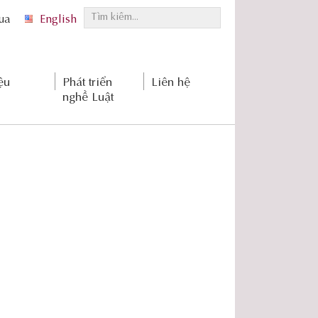
T
qua
English
ì
m
k
ệu
Phát triển
Liên hệ
i
nghề Luật
ế
m
.
.
.