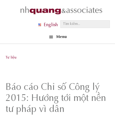
Skip
Skip
Skip
to
to
to
primary
main
footer
T
English
navigation
content
ì
Menu
m
k
i
Tư liệu
ế
m
.
.
Báo cáo Chỉ số Công lý
.
2015: Hướng tới một nền
tư pháp vì dân