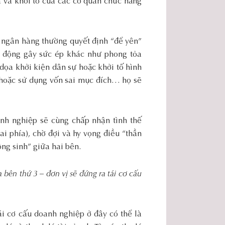
a và khởi tố của các cơ quan chức năng
c ngân hàng thường quyết định “để yên”
h động gây sức ép khác như phong tỏa
 dọa khởi kiện dân sự hoặc khởi tố hình
c hoặc sử dụng vốn sai mục đích… họ sẽ
nh nghiệp sẽ cùng chấp nhận tình thế
ai phía), chờ đợi và hy vọng điều “thần
ng sinh” giữa hai bên.
 bên thứ 3 – đơn vị sẽ đứng ra tái cơ cấu
i cơ cấu doanh nghiệp ở đây có thể là