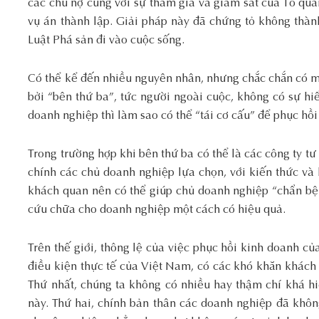
các chủ nợ cùng với sự tham gia và giám sát của Tổ quản 
vụ án thành lập. Giải pháp này đã chứng tỏ không thà
Luật Phá sản đi vào cuộc sống.
Có thể kể đến nhiều nguyên nhân, nhưng chắc chắn có m
bởi “bên thứ ba”, tức người ngoài cuộc, không có sự hiể
doanh nghiệp thì làm sao có thể “tái cơ cấu” để phục hồi
Trong trường hợp khi bên thứ ba có thể là các công ty tư
chính các chủ doanh nghiệp lựa chọn, với kiến thức và 
khách quan nên có thể giúp chủ doanh nghiệp “chẩn bệ
cứu chữa cho doanh nghiệp một cách có hiệu quả.
Trên thế giới, thông lệ của việc phục hồi kinh doanh c
điều kiện thực tế của Việt Nam, có các khó khăn khách 
Thứ nhất, chúng ta không có nhiều hay thậm chí khá hi
này. Thứ hai, chính bản thân các doanh nghiệp đã khô