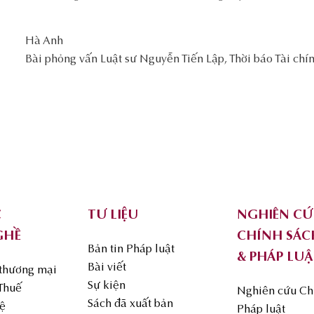
Hà Anh
Bài phỏng vấn Luật sư Nguyễn Tiến Lập, Thời báo Tài ch
C
TƯ LIỆU
NGHIÊN C
GHỀ
CHÍNH SÁC
Bản tin Pháp luật
& PHÁP LUẬ
Bài viết
 thương mại
Sự kiện
 Thuế
Nghiên cứu Ch
Sách đã xuất bản
uệ
Pháp luật