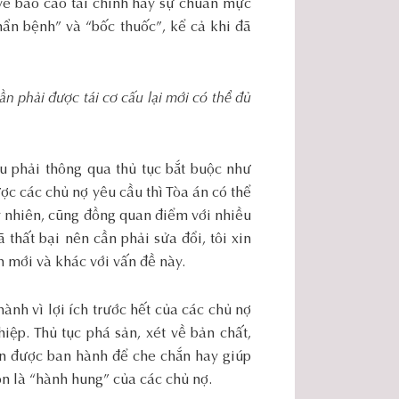
ề báo cáo tài chính hay sự chuẩn mực
hẩn bệnh” và “bốc thuốc”, kể cả khi đã
n phải được tái cơ cấu lại mới có thể đủ
u phải thông qua thủ tục bắt buộc như
c các chủ nợ yêu cầu thì Tòa án có thể
uy nhiên, cũng đồng quan điểm với nhiều
thất bại nên cần phải sửa đổi, tôi xin
n mới và khác với vấn đề này.
ành vì lợi ích trước hết của các chủ nợ
iệp. Thủ tục phá sản, xét về bản chất,
ản được ban hành để che chắn hay giúp
on là “hành hung” của các chủ nợ.