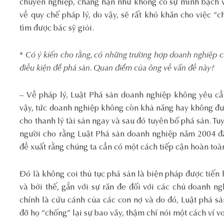
chuyên nghiệp, chẳng hạn như không có sự minh bạch v
về quy chế pháp lý, do vậy, sẽ rất khó khăn cho việc “c
tìm được bác sỹ giỏi.
*
Có ý kiến cho rằng, có những trường hợp doanh nghiệp cầ
điều kiện để phá sản. Quan điểm của ông về vấn đề này?
–
Về pháp lý, Luật Phá sản doanh nghiệp không yêu cầ
vậy, tức doanh nghiệp không còn khả năng hay không đượ
cho thanh lý tài sản ngay và sau đó tuyên bố phá sản. T
người cho rằng Luật Phá sản doanh nghiệp năm 2004 đã 
đề xuất rằng chúng ta cần có một cách tiếp cận hoàn toà
Đó là không coi thủ tục phá sản là biện pháp được tiến h
và bởi thế, gắn với sự răn đe đối với các chủ doanh ngh
chính là cứu cánh của các con nợ và do đó, Luật phá s
đỡ họ “chống” lại sự bao vây, thậm chí nói một cách ví v