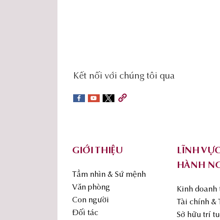
social-
Kết nối với chúng tôi qua
sidebar
Footer
GIỚI THIỆU
LĨNH VỰ
HÀNH N
Tầm nhìn & Sứ mệnh
Văn phòng
Kinh doanh
Con người
Tài chính &
Đối tác
Sở hữu trí t