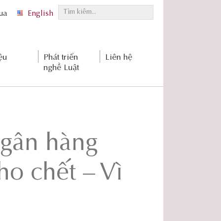
T
qua
English
ì
m
k
ệu
Phát triển
Liên hệ
i
nghề Luật
ế
m
.
.
.
ngân hàng
o chết – Vì