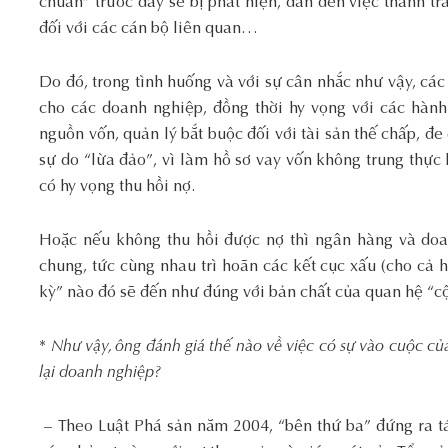
chuẩn” trước đây sẽ bị phát hiện, dẫn đến việc thanh tr
đối với các cán bộ liên quan…
Do đó, trong tình huống và với sự cân nhắc như vậy, cá
cho các doanh nghiệp, đồng thời hy vọng với các hàn
nguồn vốn, quản lý bắt buộc đối với tài sản thế chấp, đe
sự do “lừa đảo”, vì làm hồ sơ vay vốn không trung thự
có hy vọng thu hồi nợ.
Hoặc nếu không thu hồi được nợ thì ngân hàng và doa
chung, tức cùng nhau trì hoãn các kết cục xấu (cho cả h
kỳ” nào đó sẽ đến như đúng với bản chất của quan hệ “cộ
*
Như vậy, ông đánh giá thế nào về việc có sự vào cuộc của
lại doanh nghiệp?
–
Theo Luật Phá sản năm 2004, “bên thứ ba” đứng ra tá