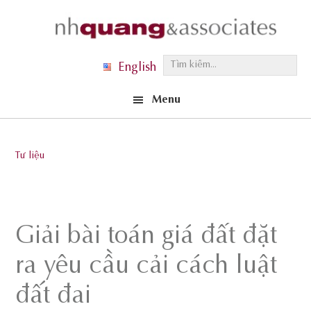
Skip
Skip
Skip
to
to
to
primary
main
footer
T
English
navigation
content
ì
Menu
m
k
i
Tư liệu
ế
m
.
.
Giải bài toán giá đất đặt
.
ra yêu cầu cải cách luật
đất đai